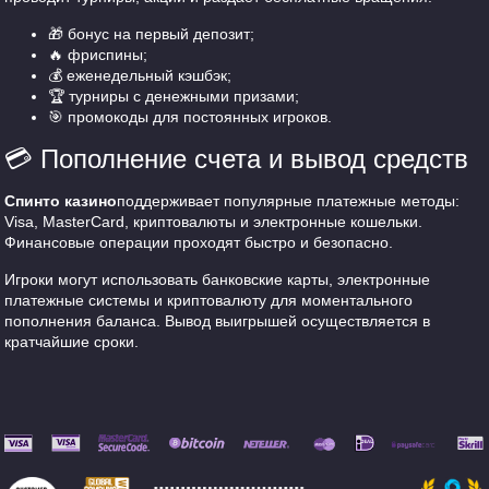
🎁 бонус на первый депозит;
🔥 фриспины;
💰 еженедельный кэшбэк;
🏆 турниры с денежными призами;
🎯 промокоды для постоянных игроков.
💳 Пополнение счета и вывод средств
Спинто казино
поддерживает популярные платежные методы:
Visa, MasterCard, криптовалюты и электронные кошельки.
Финансовые операции проходят быстро и безопасно.
Игроки могут использовать банковские карты, электронные
платежные системы и криптовалюту для моментального
пополнения баланса. Вывод выигрышей осуществляется в
кратчайшие сроки.