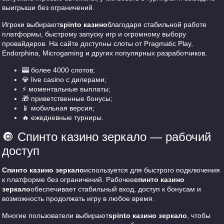
выигрыши без ограничений.
Игроки выбирают
spinto казино
благодаря стабильной работе
платформы, быстрому запуску игр и огромному выбору
провайдеров. На сайте доступны слоты от Pragmatic Play,
Endorphina, Microgaming и других популярных разработчиков.
🎰 более 4000 слотов;
💎 live casino с дилерами;
⚡ моментальные выплаты;
🎁 приветственные бонусы;
📱 мобильная версия;
🔥 ежедневные турниры.
🔘 Спинто казино зеркало — рабочий
доступ
Спинто казино зеркало
используется для быстрого подключения
к платформе без ограничений. Рабочее
спинто казино
зеркало
обеспечивает стабильный вход, доступ к бонусам и
возможность продолжать игру в любое время.
Многие пользователи выбирают
spinto казино зеркало
, чтобы