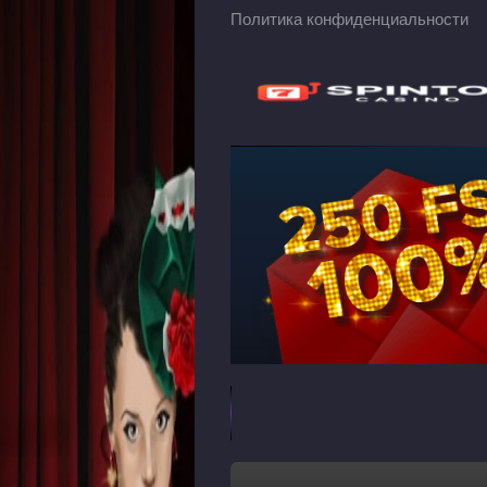
Политика конфиденциальности