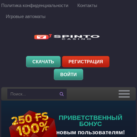
Политика конфиденциальности
Контакты
Игровые автоматы
СКАЧАТЬ
РЕГИСТРАЦИЯ
ВОЙТИ
Найти
ПРИВЕТСТВЕННЫЙ
БОНУС
новым пользователям!