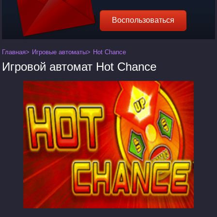
Воспользоваться
Главная
>
Игровые автоматы
>
Hot Chance
Игровой автомат Hot Chance